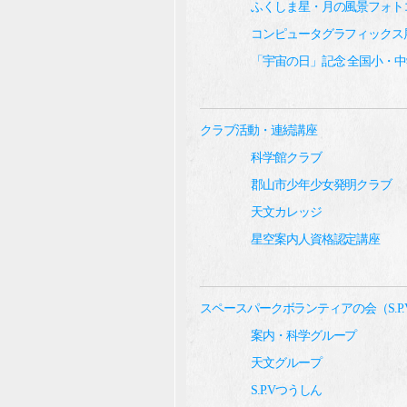
ふくしま星・月の風景フォト
コンピュータグラフィックス
「宇宙の日」記念 全国小・
クラブ活動・連続講座
科学館クラブ
郡山市少年少女発明クラブ
天文カレッジ
星空案内人資格認定講座
スペースパークボランティアの会（S.P.
案内・科学グループ
天文グループ
S.P.Vつうしん