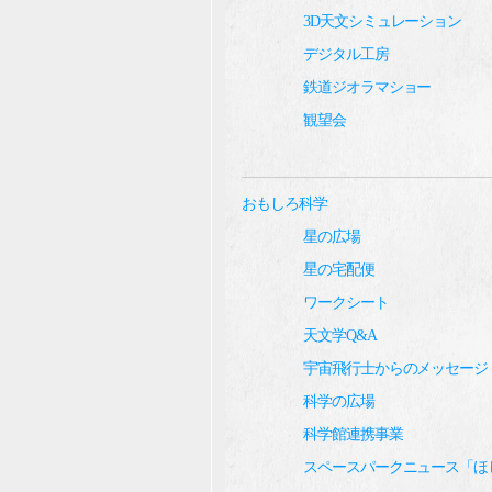
3D天文シミュレーション
デジタル工房
鉄道ジオラマショー
観望会
おもしろ科学
星の広場
星の宅配便
ワークシート
天文学Q&A
宇宙飛行士からのメッセージ
科学の広場
科学館連携事業
スペースパークニュース「ほ