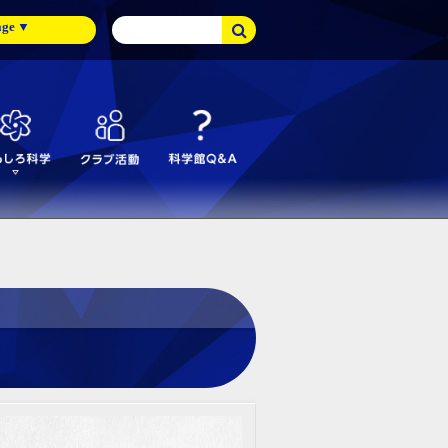
age
▼