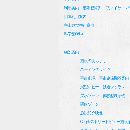
利用案内
、
定期観覧券「ワン イヤー 
団体利用案内
宇宙劇場番組案内
科学館Q&A
施設案内
施設のあらまし
ネーミングライツ
宇宙劇場
、
宇宙劇場機器案内
展望ロビー
、
鉄道ジオラマ
展示ゾーン
、
体験型展示物
研修ゾーン
施設紹介映像
Googleストリートビュー施設