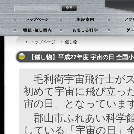
トップページ
施設案内
番組・催し案内
おもしろ科学
トップページ
催し物
【催し物】平成27年度 宇宙の日 全国
毛利衛宇宙飛行士がス
初めて宇宙に飛び立った
宙の日」となっていま
郡山市ふれあい科学館
している「宇宙の日」