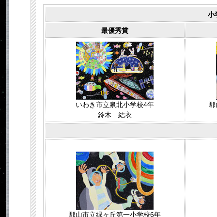
小
最優秀賞
いわき市立泉北小学校4年
郡
鈴木 結衣
郡山市立緑ヶ丘第一小学校6年