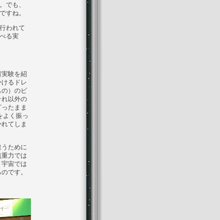
。でも、
ですね。
行われて
べる実
宙実験を紹
かけるドレ
もの）のビ
それ以外の
ざったまま
をよく振っ
かれてしま
違うために
無重力では
、宇宙では
るのです。