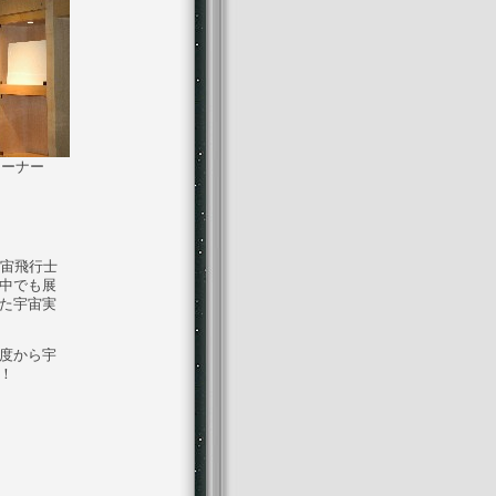
コーナー
宙飛行士
中でも展
た宇宙実
度から宇
！