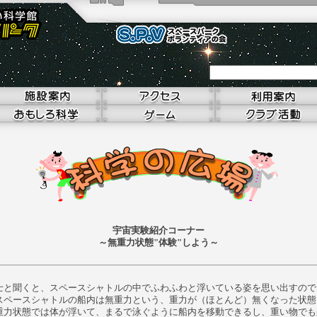
宇宙実験紹介コーナー
～無重力状態"体験"しよう～
と聞くと、スペースシャトルの中でふわふわと浮いている姿を思い出すので
スペースシャトルの船内は無重力という、重力が（ほとんど）無くなった状態
重力状態では体が浮いて、まるで泳ぐように船内を移動できるし、重い物でも