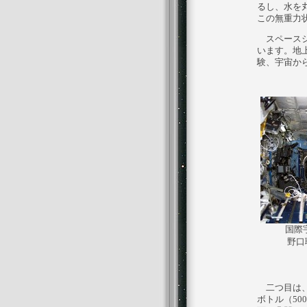
るし、水を
この無重力
スペースシ
います。地
験、宇宙か
国際
野口
二つ目は、
ボトル（5