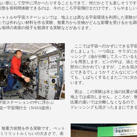
丸い形にして空中に浮かべたりすることもできて、何だかとても楽しそうです
状態を長時間体験できるのは、今のところ宇宙飛行士だけです。うらやましい
ャトルや宇宙ステーションでは、地上とは異なる宇宙環境を利用した実験が
上では作れない材料を作る実験、無重力から生物がどんな影響を受けるかを調
ら地球の表面の様子を観測する実験などがあります。
ここでは宇宙へ行かずにできる宇
介しましょう。一つ目は、サラダに
ッシング（油が分離して入っている
ンを用意します。ビンの中は、油と
部分に分かれていますが、これを混
にできるでしょうか？ どんなにビン
ても、しばらくするとまた二つに分
います。
実は、この実験は水と油の比重が
地上では成功しません。ところが、
比重の違いでは分離しなくなるので
宇宙ステーションの中に浮かぶ
ドレッシングも混ざったままにでき
聡一宇宙飛行士（NASA提供）
無重力状態を作る実験です。ペット
00ミリリットルくらいの大きさで、表