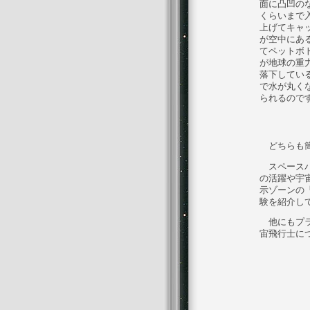
面に凸凹の
くらいまで
上げてキャ
が空中にあ
てペットボ
が地球の重
落下してい
で水が丸く
られるので
どちらも簡
スペースパ
の活躍や宇
示ゾーンの
験を紹介し
他にもプラ
宙飛行士に