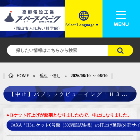
Select Language
▼
HOME
»
番組・催し
»
2026/06/10 ～ 06/10
【
中止】パブリックビューイング「Ｈ３ロケット６号機打上げライブ中継」(2026年６月10日)
●ロケット打上げが延期となりましたので、中止になりました。
JAXA「H3ロケット6号機（30形態試験機）の打上げ延期(外部サイ