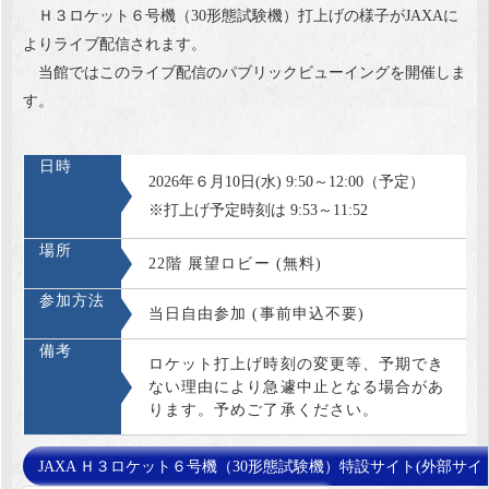
Ｈ３ロケット６号機（30形態試験機）打上げの様子がJAXAに
よりライブ配信されます。
当館ではこのライブ配信のパブリックビューイングを開催しま
す。
日時
2026年６月10日(水) 9:50～12:00（予定）
※打上げ予定時刻は 9:53～11:52
場所
22階 展望ロビー (無料)
参加方法
当日自由参加 (事前申込不要)
備考
ロケット打上げ時刻の変更等、予期でき
ない理由により急遽中止となる場合があ
ります。予めご了承ください。
JAXA Ｈ３ロケット６号機（30形態試験機）特設サイト(外部サイ