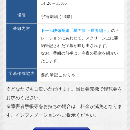
14:20～15:05
場所
宇宙劇場 (23階)
番組内容
ドーム映像番組「星の旅 －世界編－」
のナ
レーションにあわせて、スクリーン上に要
約筆記された字幕が映し出されます。
なお、番組の前半は、今夜の星空を紹介い
たします。
字幕作成協力
要約筆記こおりやま
※どなたでもご覧いただけます。当日券売機で観覧券を
お求めください。
※障害者手帳等をお持ちの場合は、料金が減免となりま
す。インフォメーションへご提示ください。