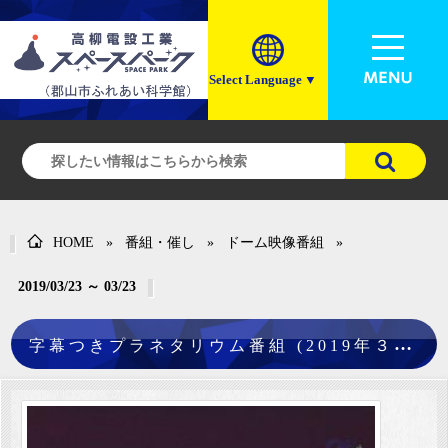
Select Language
▼
HOME
»
番組・催し
»
ドーム映像番組
»
2019/03/23 ～ 03/23
字
幕つきプラネタリウム番組 (2019年３月23日)