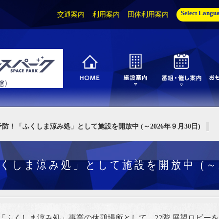
Select Langu
交通案内
利用案内
団体利用案内
防！「ふくしま涼み処」として施設を開放中 (～2026年９月30日)
くしま涼み処」として施設を開放中 (～20
ふくしま涼み処」事業の休憩場所として、22階 展望ロビー