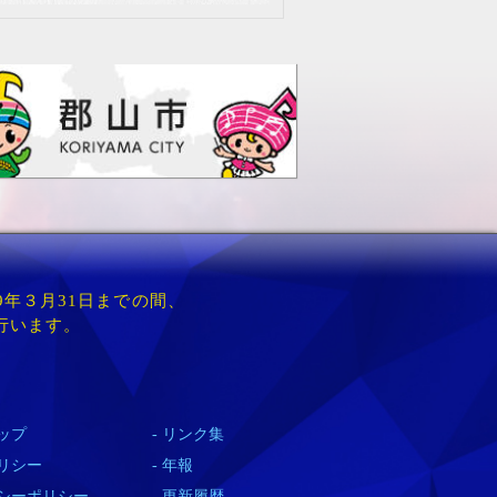
9年３月31日までの間、
行います。
ップ
リンク集
リシー
年報
シーポリシー
更新履歴