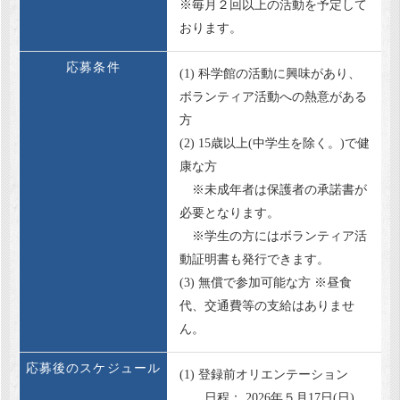
※毎月２回以上の活動を予定して
おります。
応募条件
(1) 科学館の活動に興味があり、
ボランティア活動への熱意がある
方
(2) 15歳以上(中学生を除く。)で健
康な方
※未成年者は保護者の承諾書が
必要となります。
※学生の方にはボランティア活
動証明書も発行できます。
(3) 無償で参加可能な方 ※昼食
代、交通費等の支給はありませ
ん。
応募後のスケジュール
(1) 登録前オリエンテーション
日程： 2026年５月17日(日)