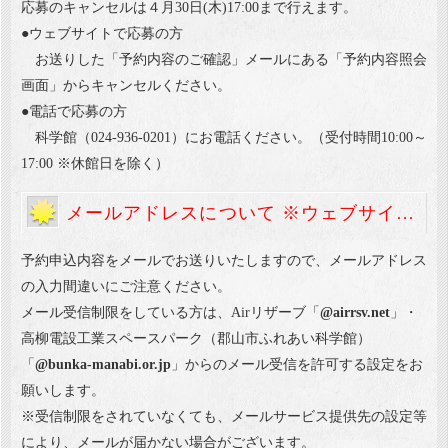
応募のキャンセルは４月30日(木)17:00まで行えます。
●ウェブサイトで応募の方
お送りした「予約内容のご確認」メールにある「予約内容照会
画面」からキャンセルください。
●電話で応募の方
科学館（024-936-0201）にお電話ください。（受付時間10:00～
17:00 ※休館日を除く）
メールアドレスについて ※ウェブサイトからの予約申込のみ
予約申込内容をメールでお送りいたしますので、メールアドレス
の入力間違いにご注意ください。
メール受信制限をしている方は、Airリザーブ「
@airrsv.net
」・
高柳電設工業スペースパーク（郡山市ふれあい科学館）
「
@bunka-manabi.or.jp
」からのメール受信を許可する設定をお
願いします。
※受信制限をされていなくても、メールサービス提供先の設定等
により、メールが届かない場合がございます。