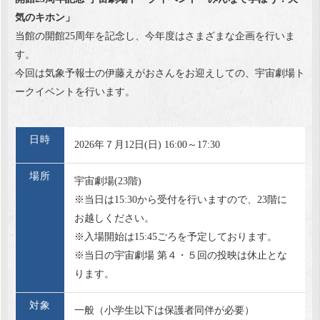
気のキホン」
当館の開館25周年を記念し、今年度はさまざまな企画を行いま
す。
今回は気象予報士の伊藤えがおさんをお迎えしての、宇宙劇場ト
ークイベントを行います。
日時
2026年７月12日(日) 16:00～17:30
場所
宇宙劇場(23階)
※当日は15:30から受付を行いますので、23階に
お越しください。
※入場開始は15:45ごろを予定しております。
※当日の宇宙劇場 第４・５回の投映は休止とな
ります。
対象
一般（小学生以下は保護者同伴が必要）